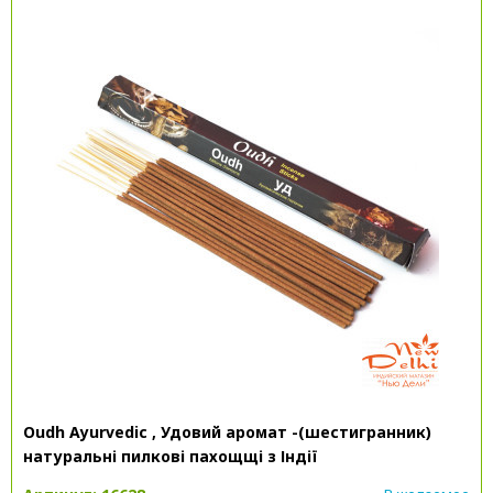
Oudh Ayurvedic , Удовий аромат -(шестигранник)
натуральні пилкові пахощщі з Індії