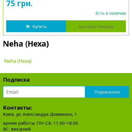
75 грн.
Есть в наличии
Купить
Быстрая покупка
Neha (Неха)
Neha (Неха)
Подписка
Контакты:
Киев, ул. Александра Довженко, 1
время работы: ПН-СБ: 11.00-18.00
ВС: вихідний