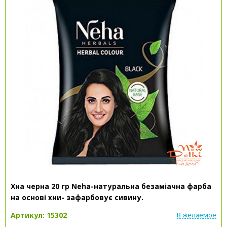
Хна черна 20 гр Neha-натуральна безаміачна фарба
на основі хни- зафарбовує сивину.
Артикул: 15302
В желаемое