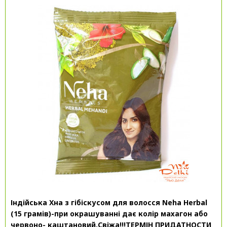
Індійська Хна з гібіскусом для волосся Neha Herbal
(15 грамів)-при окрашуванні дає колір махагон або
червоно- каштановий.Свіжа!!!ТЕРМІН ПРИДАТНОСТИ