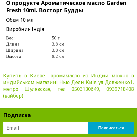
О продукте Ароматическое масло Garden
Fresh 10ml. Восторг Будды
Обєм 10 мл
Виробник Індія
Вес:
50 г
Длина
3.8 см
Ширина
3.8 см
Высота
9.2 см
Купить в Киеве аромамасло из Индии можно в
индийськом магазині Нью Дели КиІв ул Довженко1,
метро Шулявская, тел 0503130649, 0939718408
(вайбер)
Подписка