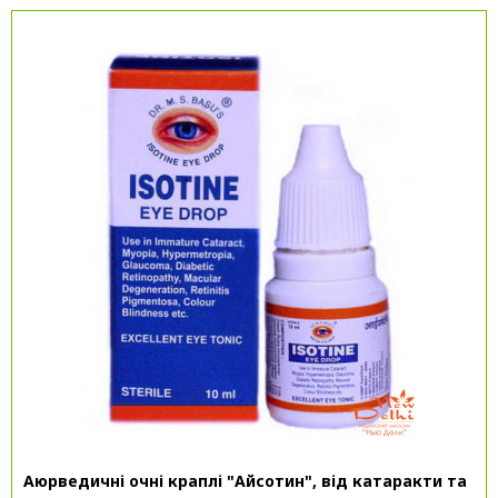
Аюрведичні очні краплі "Айсотин", від катаракти та