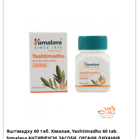
Яштімадху 60 таб. Хімалая, Yashtimadhu 60 tab.
himalaya.АНТИВІРУСНІ ЗАСОБИ. ОРГАНИ ДИХАННЯ