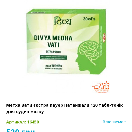
Метха Вати єкстра пауер Патанжали 120 табл-тонік
для судин мозку
Артикул: 16450
В желаемое
520 грн.