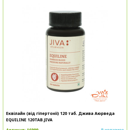
Еквілайн (від гіпертоніі) 120 таб. Джива Аюрведа
EQUILINE 120TAB.JIVA
Артикул: 16999
В желаемое