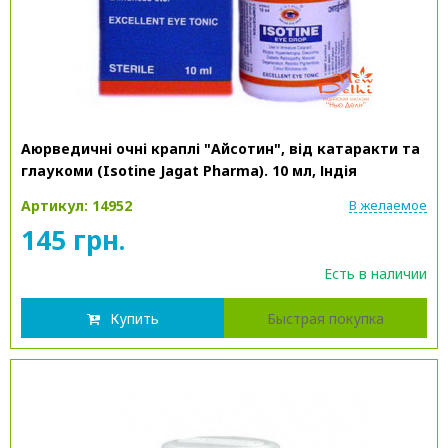
Аюрведичні очні краплі "Айсотин", від катаракти та
глаукоми (Isotine Jagat Pharma). 10 мл, Індія
Артикул: 14952
В желаемое
145 грн.
Есть в наличии
Купить
Быстрая покупка