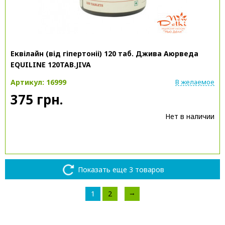
Еквілайн (від гіпертоніі) 120 таб. Джива Аюрведа
EQUILINE 120TAB.JIVA
Артикул: 16999
В желаемое
375 грн.
Нет в наличии
Показать еще 3 товаров
→
1
2