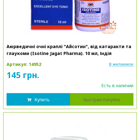
Аюрведичні очні краплі "Айсотин", від катаракти та
глаукоми (Isotine Jagat Pharma). 10 мл, Індія
Артикул: 14952
В желаемое
145 грн.
Есть в наличии
Купить
Быстрая покупка