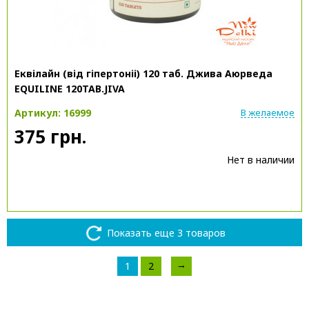
Еквілайн (від гіпертоніі) 120 таб. Джива Аюрведа
EQUILINE 120TAB.JIVA
Артикул: 16999
В желаемое
375 грн.
Нет в наличии
Показать еще 3 товаров
→
1
2