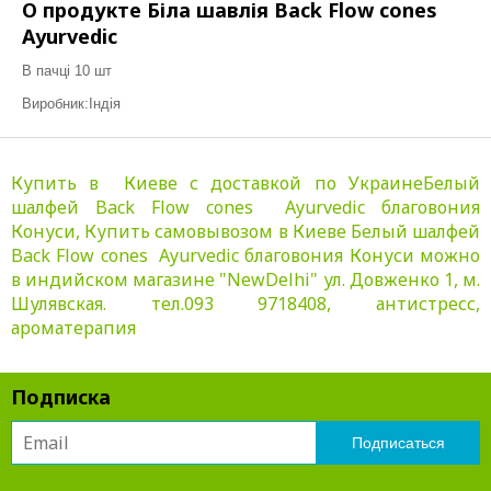
О продукте Біла шавлія Back Flow cones
Ayurvedic
В пачці 10 шт
Виробник:Індія
Купить в Киеве с доставкой по УкраинеБелый
шалфей Back Flow cones Ayurvedic благовония
Конуси, Купить самовывозом в Киеве Белый шалфей
Back Flow cones Ayurvedic благовония Конуси можно
в индийском магазине "NewDelhi" ул. Довженко 1, м.
Шулявская. тел.093 9718408, антистресс,
ароматерапия
Подписка