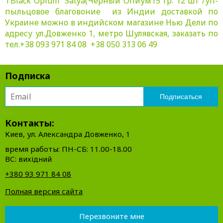
TBlack Opium Satya(Черный Опиум15 гр. 12 шт /уп-
пыльцовое благовоние из Индии доставкой по
Украине можно в индийском магазине Нью Дели по
адресу ул.Довженко 1, метро Шулявская, заказать по
тел.+38 093 971 84 08 +38 050 313 06 49
Подписка
Контакты:
Киев, ул. Александра Довженко, 1
время работы: ПН-СБ: 11.00-18.00
ВС: вихідний
+380 93 971 84 08
Полная версия сайта
Перезвоните мне