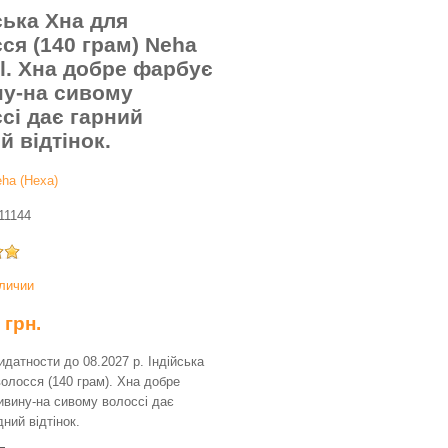
ська Хна для
ся (140 грам) Neha
l. Хна добре фарбує
ну-на сивому
сі дає гарний
й відтінок.
ha (Неха)
11144
аличии
0
грн.
идатности до 08.2027 р. Індійська
олосся (140 грам). Хна добре
ивину-на сивому волоссі дає
дний відтінок.