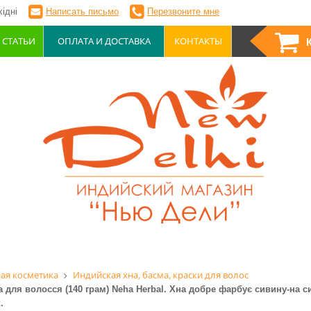
ідні
Написать письмо
Перезвоните мне
СТАТЬИ
ОПЛАТА И ДОСТАВКА
КОНТАКТЫ
ая косметика
Индийская хна, басма, краски для волос
а для волосся (140 грам) Neha Herbal. Хна добре фарбує сивину-на с
.