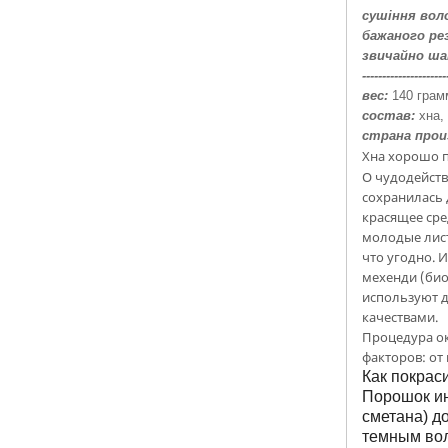
сушіння вол
бажаного ре
звичайно ша
---------------------
вес:
140 грам
состав:
хна, 
страна прои
Хна хорошо п
О чудодейств
сохранилась 
красящее сре
молодые лист
что угодно. 
мехенди (био
используют 
качествами.
Процедура ок
факторов: от 
Как покрас
Порошок ин
сметана) д
темным вол