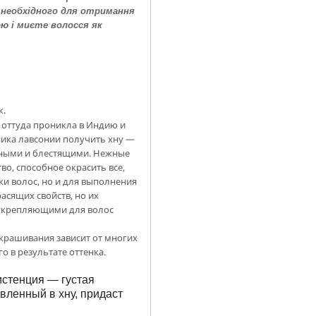
 необхідного для отримання
ю і миєте волосся як
к.
 оттуда проникла в Индию и
ника лавсонии получить хну —
ышными и блестящими. Нежные
о, способное окрасить все,
ки волос, но и для выполнения
асящих свойств, но их
 укрепляющими для волос
окрашивания зависит от многих
о в результате оттенка.
истенция — густая
вленный в хну, придаст