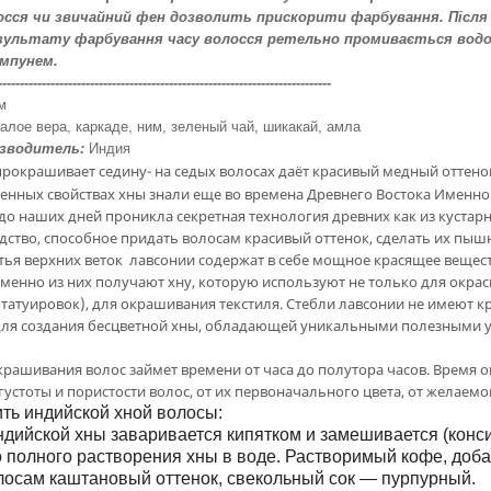
осся чи звичайний фен дозволить прискорити фарбування. Після
зультату фарбування часу волосся ретельно промивається водо
мпунем.
----------------------------------------------------------------------------
м
алое вера, каркаде, ним, зеленый чай, шикакай, амла
зводитель:
Индия
рокрашивает седину- на седых волосах даёт красивый медный оттено
енных свойствах хны знали еще во времена Древнего Востока Именно
до наших дней проникла секретная технология древних как из кустар
дство, способное придать волосам красивый оттенок, сделать их п
ья верхних веток лавсонии содержат в себе мощное красящее веществ
Именно из них получают хну, которую используют не только для окрас
татуировок), для окрашивания текстиля. Стебли лавсонии не имеют кр
для создания бесцветной хны, обладающей уникальными полезными
рашивания волос займет времени от часа до полутора часов. Время 
густоты и пористости волос, от их первоначального цвета, от желаемог
ить индийской хной волосы:
дийской хны заваривается кипятком и замешивается (конс
о полного растворения хны в воде. Растворимый кофе, доба
осам каштановый оттенок, свекольный сок — пурпурный.