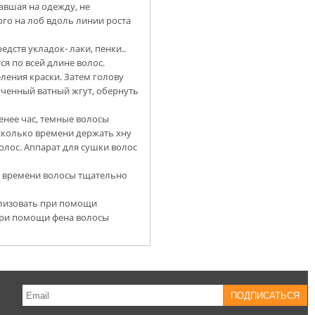
авшая на одежду, не
го на лоб вдоль линии роста
дств укладок- лаки, пенки..
ся по всей длине волос.
ения краски. Затем голову
ученный ватный жгут, обернуть
енее час, темные волосы
сколько времени держать хну
олос. Аппарат для сушки волос
 времени волосы тщательно
ализовать при помощи
 при помощи фена волосы