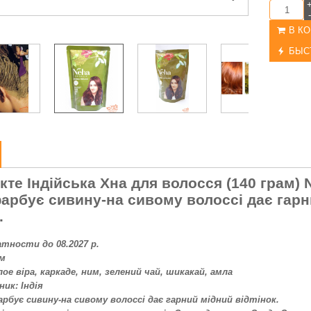
-
В К
БЫС
кте Індійська Хна для волосся (140 грам) 
арбує сивину-на сивому волоссі дає гарн
.
тности до 08.2027 р.
ам
алое віра, каркаде, ним, зелений чай, шикакай, амла
ник: Індія
рбує сивину-на сивому волоссі дає гарний мідний відтінок.