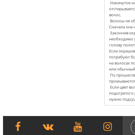
Накинутое на
отстирываетс
волос.
Волосы не об
Сначала хна н
Закончив окр
необходимо у
голову полот
Если окрашив
потребуют бо
на волосах п
или обычный
По прошеств
промываются
Если цвет во
подогретого 
нужно подсу