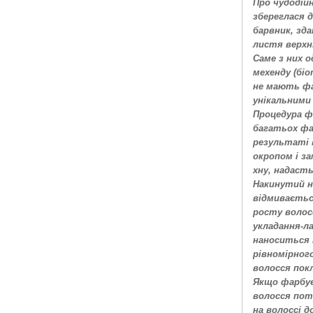
Про чудодійн
збереглася 
барвник, зд
листя верхн
Саме з них 
мехенду (бі
не мають фа
унікальними
Процедура ф
багатьох фа
результаті 
окропом і за
хну, надаст
Накинутий н
відмиваєтьс
росту волос
укладання-ла
наноситься 
рівномірног
волосся пок
Якщо фарбує
волосся пот
на волоссі 