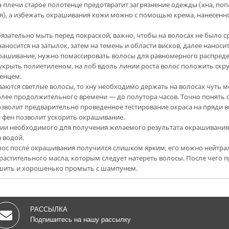
 плечи старое полотенце предотвратит загрязнение одежды (хна, поп
я), а избежать окрашивания кожи можно с помощью крема, нанесенно
язательно мыть перед покраской, важно, чтобы на волосах не было сре
аносится на затылок, затем на темень и области висков, далее наносит
ашивание, нужно помассировать волосы для равномерного распредел
крыть полиетиленом, на лоб вдоль линии роста волос положить скр
енцем.
аются светлые волосы, то хну необходимо держать на волосах чуть м
лее продолжительного времени — до полутора часов. Точно понять 
озволит предварительно проведенное тестирование окраса на пряди в
 фен позволит ускорить окрашивание.
ии необходимого для получения желаемого результата окрашивания
 водой.
лос после окрашивания получился слишком ярким, его можно нейтр
растительного масла, которым следует натереть волосы. После чего
шить и хорошенько промыть с шампунем.
РАССЫЛКА
Подпишитесь на нашу рассылку