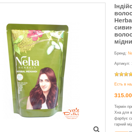
Індій
волос
Herba
сиви
волос
мідни
Бренд:
Ne
Артикул:
Есть в н
315.0
Термін пр
Хна для в
фарбує с
гарний мі