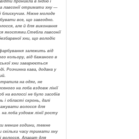
відти проникла в Індію і
ка лавсонії отримати хну —
і блискучим. Ніжне молоде
бувати все, що завгодно.
лосся, але й для виконання
ся якостями.
Стебла лавсонії
збарвної хни, що володіє
 фарбування залежить від
го кольору, від бажаного в
йської хни заварюється
і. Розчинна кава, додана у
ий.
трапила на одяг, не
еного на лоба вздовж лінії
 на волоссі не було засобів
 і області скронь, далі
сажувати волосся для
на лоба уздовж лінії росту
хи менше години, темне
и скільки часу тримати хну
і волосся. Апарат для