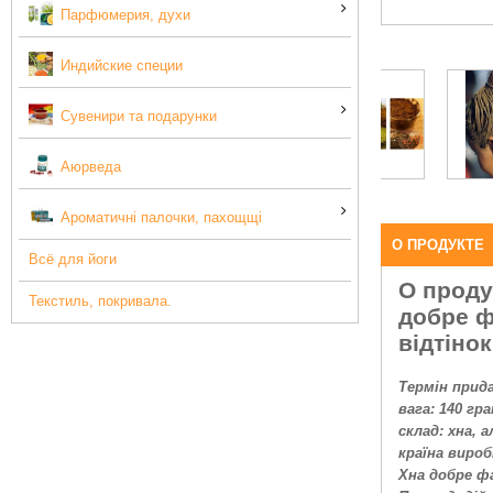
Парфюмерия, духи
Индийские специи
Сувенири та подарунки
Аюрведа
Ароматичні палочки, пахощщі
О ПРОДУКТЕ
Всё для йоги
О проду
Текстиль, покривала.
добре ф
відтінок
Термін прида
вага: 140 гр
склад: хна, 
країна вироб
Хна добре фа