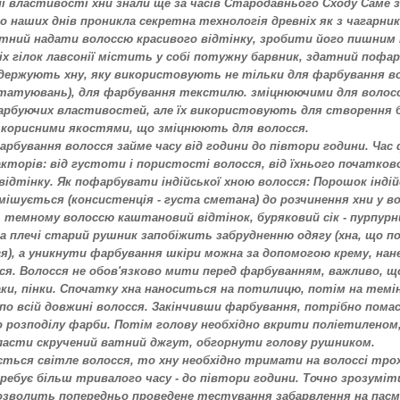
і властивості хни знали ще за часів Стародавнього Сходу Саме з
до наших днів проникла секретна технологія древніх як з чагарни
атний надати волоссю красивого відтінку, зробити його пишним 
іх гілок лавсонії містить у собі потужну барвник, здатний пофар
одержують хну, яку використовують не тільки для фарбування во
отатуювань), для фарбування текстилю. зміцнюючими для волос
рбуючих властивостей, але їх використовують для створення бе
 корисними якостями, що зміцнюють для волосся.
арбування волосся займе часу від години до півтори години. Час
кторів: від густоти і пористості волосся, від їхнього початково
відтінку. Як пофарбувати індійської хною волосся: Порошок інді
мішується (консистенція - густа сметана) до розчинення хни у вод
ь темному волоссю каштановий відтінок, буряковий сік - пурпурн
а плечі старий рушник запобіжить забрудненню одягу (хна, що по
я), а уникнути фарбування шкіри можна за допомогою крему, нанес
ся. Волосся не обов'язково мити перед фарбуванням, важливо, щоб
ки, пінки. Спочатку хна наноситься на потилицю, потім на темінь
по всій довжині волосся. Закінчивши фарбування, потрібно пома
о розподілу фарби. Потім голову необхідно вкрити поліетиленом, 
ласти скручений ватний джгут, обгорнути голову рушником.
ться світле волосся, то хну необхідно тримати на волоссі тро
ребує більш тривалого часу - до півтори години. Точно зрозуміт
дозволить попередньо проведене тестування забарвлення на пасм