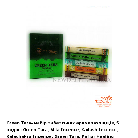
Green Tara- набір тибетських аромапахощщів, 5
видів : Green Tara, Mila Incence, Kailash Incence,
Kalachakra Incence , Green Tara, Pafjor Heafing