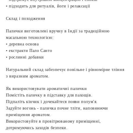
• підходить для ритуалів, йоги і релаксації
Склад і походження
Палички виготовлені вручну в Індії за традиційною
масальною технологією:
• деревна основа
• екстракти Пало Санто
• рослинні добавки
Натуральний склад забезпечує повільне і рівномірне тління
з виразним ароматом.
Як використовувати ароматичні палички
Помістіть паличку в підставку для пахощів.
Підпаліть кінчик і дочекайтеся появи полум'я.
Задуйте вогонь - паличка почне тліти, наповнюючи
приміщення ароматом.
Використовуйте в провітрюваному приміщенні,
дотримуючись заходів безпеки.