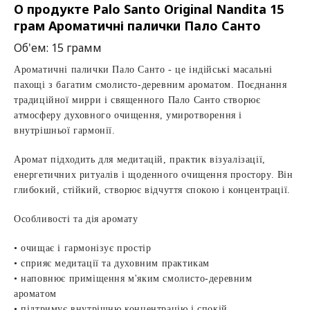
О продукте Pаlo Santo Original Nandita 15
грам Ароматичні палички Пало Санто
Об'ем: 15 грамм
Ароматичні палички Пало Санто - це індійські масальні
пахощі з багатим смолисто-деревним ароматом. Поєднання
традиційної мирри і священного Пало Санто створює
атмосферу духовного очищення, умиротворення і
внутрішньої гармонії.
Аромат підходить для медитацій, практик візуалізації,
енергетичних ритуалів і щоденного очищення простору. Він
глибокий, стійкий, створює відчуття спокою і концентрації.
Особливості та дія аромату
• очищає і гармонізує простір
• сприяє медитації та духовним практикам
• наповнює приміщення м'яким смолисто-деревним
ароматом
• підтримує внутрішню концентрацію і спокій