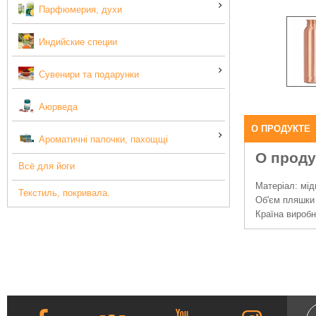
Парфюмерия, духи
Индийские специи
Сувенири та подарунки
Аюрведа
О ПРОДУКТЕ
Ароматичні палочки, пахощщі
О проду
Всё для йоги
Матеріал: мід
Текстиль, покривала.
Об'єм пляшки 
Країна виробн