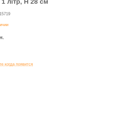
 1 літр, Н 28 см
15719
личии
н.
е когда появится