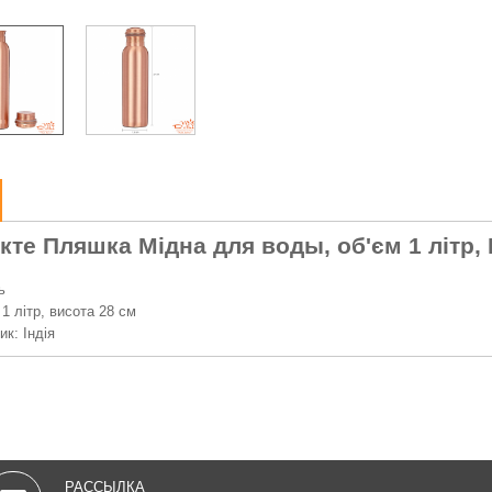
кте Пляшка Мідна для воды, об'єм 1 літр, 
ь
1 літр, висота 28 см
ик: Індія
РАССЫЛКА