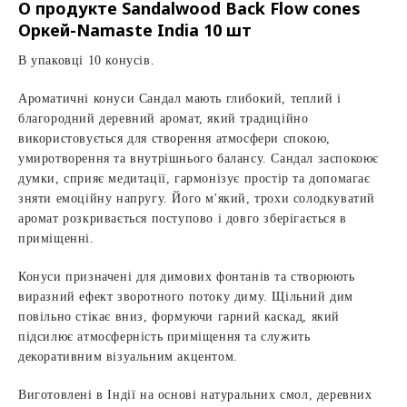
О продукте Sandalwood Back Flow cones
Оркей-Namaste India 10 шт
В упаковці 10 конусів.
Ароматичні конуси Сандал мають глибокий, теплий і
благородний деревний аромат, який традиційно
використовується для створення атмосфери спокою,
умиротворення та внутрішнього балансу. Сандал заспокоює
думки, сприяє медитації, гармонізує простір та допомагає
зняти емоційну напругу. Його м'який, трохи солодкуватий
аромат розкривається поступово і довго зберігається в
приміщенні.
Конуси призначені для димових фонтанів та створюють
виразний ефект зворотного потоку диму. Щільний дим
повільно стікає вниз, формуючи гарний каскад, який
підсилює атмосферність приміщення та служить
декоративним візуальним акцентом.
Виготовлені в Індії на основі натуральних смол, деревних