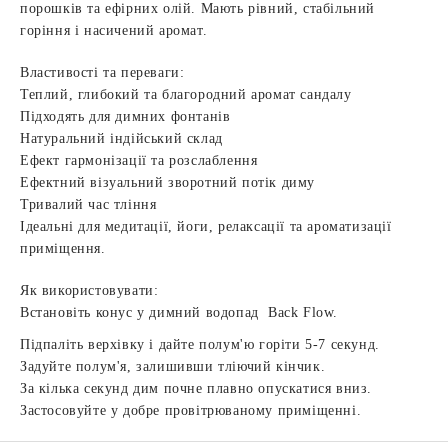
порошків та ефірних олій. Мають рівний, стабільний
горіння і насичений аромат.
Властивості та переваги:
Теплий, глибокий та благородний аромат сандалу
Підходять для димних фонтанів
Натуральний індійський склад
Ефект гармонізації та розслаблення
Ефектний візуальний зворотний потік диму
Тривалий час тління
Ідеальні для медитації, йоги, релаксації та ароматизації
приміщення.
Як використовувати:
Встановіть конус у димний водопад
Back Flow.
Підпаліть верхівку і дайте полум'ю горіти 5-7 секунд.
Задуйте полум'я, залишивши тліючий кінчик.
За кілька секунд дим почне плавно опускатися вниз.
Застосовуйте у добре провітрюваному приміщенні.