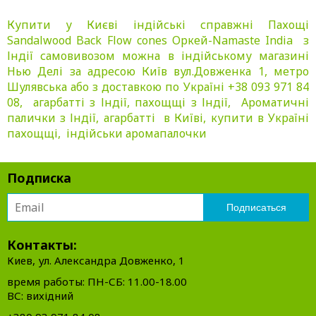
Купити у Києві індійські справжні Пахощі
Sandalwood Back Flow cones Оркей-Namaste India з
Індії самовивозом можна в індійському магазині
Нью Делі за адресою Київ вул.Довженка 1, метро
Шулявська або з доставкою по Україні +38 093 971 84
08, агарбатті з Індії, пахощщі з Індії, Ароматичні
палички з Індії, агарбатті в Київі, купити в Україні
пахощщі, індійськи аромапалочки
Подписка
Контакты:
Киев, ул. Александра Довженко, 1
время работы: ПН-СБ: 11.00-18.00
ВС: вихідний