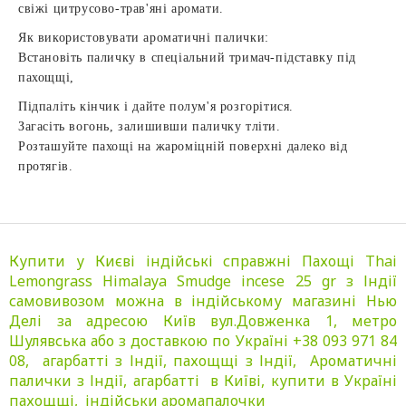
свіжі цитрусово-трав'яні аромати.
Як використовувати ароматичні палички:
Встановіть паличку в спеціальний тримач-підставку під
пахощщі,
Підпаліть кінчик і дайте полум'я розгорітися.
Загасіть вогонь, залишивши паличку тліти.
Розташуйте пахощі на жароміцній поверхні далеко від
протягів.
Купити у Києві індійські справжні Пахощі Thai
Lemongrass Himalaya Smudge incese 25 gr з Індії
самовивозом можна в індійському магазині Нью
Делі за адресою Київ вул.Довженка 1, метро
Шулявська або з доставкою по Україні +38 093 971 84
08, агарбатті з Індії, пахощщі з Індії, Ароматичні
палички з Індії, агарбатті в Київі, купити в Україні
пахощщі, індійськи аромапалочки