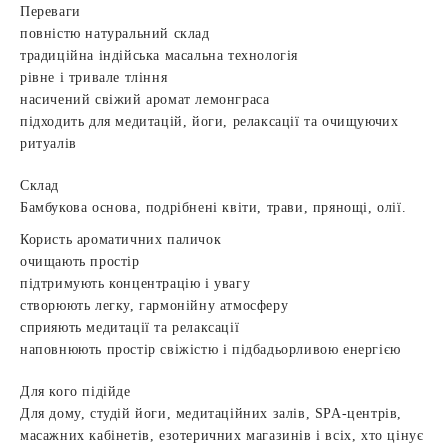
Переваги
повністю натуральний склад
традиційна індійська масальна технологія
рівне і тривале тління
насичений свіжий аромат лемонграса
підходить для медитацій, йоги, релаксації та очищуючих
ритуалів
Склад
Бамбукова основа, подрібнені квіти, трави, прянощі, олії.
Користь ароматичних паличок
очищають простір
підтримують концентрацію і увагу
створюють легку, гармонійну атмосферу
сприяють медитації та релаксації
наповнюють простір свіжістю і підбадьорливою енергією
Для кого підійде
Для дому, студій йоги, медитаційних залів, SPA-центрів,
масажних кабінетів, езотеричних магазинів і всіх, хто цінує