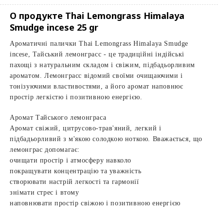
О продукте Thai Lemongrass Himalaya
Smudge incese 25 gr
Ароматичні палички Thai Lemongrass Himalaya Smudge
incese, Тайський лемонграсс - це традиційні індійські
пахощі з натуральним складом і свіжим, підбадьорливим
ароматом. Лемонграсс відомий своїми очищаючими і
тонізуючими властивостями, а його аромат наповнює
простір легкістю і позитивною енергією.
Аромат Тайського лемонграса
Аромат свіжий, цитрусово-трав'яний, легкий і
підбадьорливий з м'якою солодкою ноткою. Вважається, що
лемонграс допомагає:
очищати простір і атмосферу навколо
покращувати концентрацію та уважність
створювати настрій легкості та гармонії
знімати стрес і втому
наповнювати простір свіжою і позитивною енергією