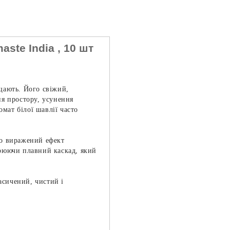
ste India , 10 шт
ищають. Його свіжий,
ня простору, усунення
омат білої шавлії часто
во виражений ефект
орюючи плавний каскад, який
асичений, чистий і