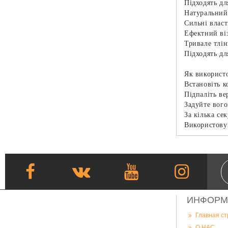
Підходять д
Натуральний
Сильні влас
Ефектний ві
Тривале тлі
Підходять дл
Як використ
Встановіть к
Підпаліть ве
Задуйте вог
За кілька се
Використову
ИНФОРМ
Главная с
О НАС