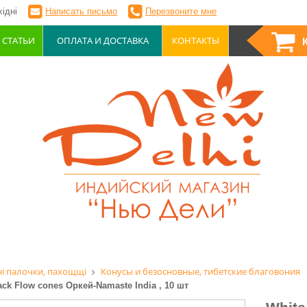
ідні
Написать письмо
Перезвоните мне
СТАТЬИ
ОПЛАТА И ДОСТАВКА
КОНТАКТЫ
і палочки, пахощщі
Конусы и безосновные, тибетские благовония
ack Flow cones Оркей-Namaste India , 10 шт