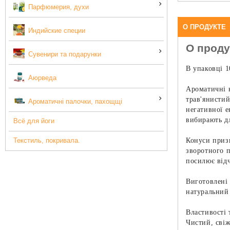
Парфюмерия, духи
О ПРОДУКТЕ
Индийские специи
О проду
Сувенири та подарунки
В упаковці 1
Аюрведа
Ароматичні к
трав'янистий
Ароматичні палочки, пахощщі
негативної е
вибирають дл
Всё для йоги
Текстиль, покривала.
Конуси приз
зворотного 
посилює відч
Виготовлені 
натуральний 
Властивості 
Чистий, свіж