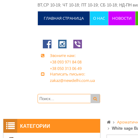
ВТ,СР 10-19; ЧТ 10-18; ПТ 10-19; СБ 10-18; НД-ПН вих
ГЛАВНАЯ СТРАНИЦА
О НАС
НОВОСТИ
Звоните нам:
+38 093 971 84 08
+38 050 313 06 49
Написать письмо:
zakaz@newdelhi.com.ua
Ароматичн
КАТЕГОРИИ
White sage B