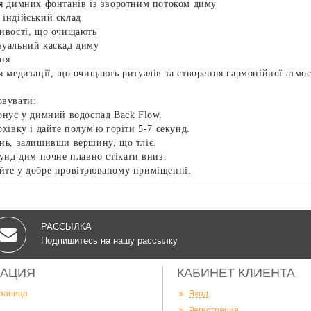
ля димних фонтанів із зворотним потоком диму
 індійський склад
тивості, що очищають
зуальний каскад диму
ння
я медитації, що очищають ритуалів та створення гармонійної атмо
овувати:
онус у димний водоспад Back Flow.
рхівку і дайте полум'ю горіти 5-7 секунд.
онь, залишивши вершину, що тліє.
кунд дим почне плавно стікати вниз.
йте у добре провітрюваному приміщенні.
РАССЫЛКА
Подпишитесь на нашу рассылку
АЦИЯ
КАБИНЕТ КЛИЕНТА
траница
Вход
Регистрация