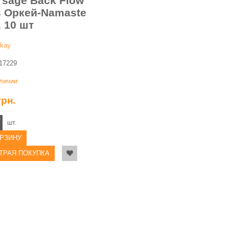
 sage Back Flow
s Оркей-Namaste
, 10 шт
kay
17229
аличии
грн.
+
шт.
ОРЗИНУ
ТРАЯ ПОКУПКА