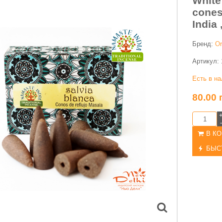
White
cone
India 
Бренд:
Or
Артикул:
Есть в н
80.00
-
В К
БЫС