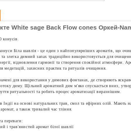
кте White sage Back Flow cones Оркей-Nama
0 конусів.
онуси Біла шавлія - ​​це один з найпопулярніших ароматів, що оч
 та злегка димний запах традиційно використовується для очищен
нергії, відновлення гармонії та створення спокійної атмосфери. Ар
я медитацій, захисних практик та ритуалів очищення.
начені для використання у димових фонтанах, де створюють яскра
потоку диму. Щільний ароматний дим м'яко спускається вниз, утв
уття ритуальності та робить процес ароматизації виразнішим.
в Індії на основі натуральних трав, смол та ефірних олій. Мають н
аромат, а також тривалий час тління.
та переваги:
ий і трав'янистий аромат білої шавлії