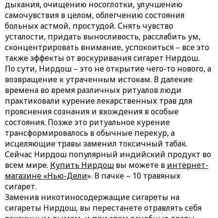
дыхания, очищению носоглотки, улучшению
самочувствия в целом, облегчению состояния
больных астмой, простудой. Снять чувство
усталости, придать выносливость, расслабить ум,
сконцентрировать внимание, успокоиться – все это
также эффекты от воскуривания сигарет Нирдош.
По сути, Нирдош – это не открытие чего-то нового, а
возвращение к утраченным истокам. В далекие
времена во время различных ритуалов люди
практиковали курение лекарственных трав для
прояснения сознания и вхождения в особые
состояния. Позже это ритуальное курение
трансформировалось в обычные перекур, а
исцеляющие травы заменил токсичный табак.
Сейчас Нирдош популярный индийский продукт во
всем мире.
Купить Нирдош
вы можете в
интернет-
магазине «Нью-Дели
». В пачке – 10 травяных
сигарет.
Заменив никотиносодержащие сигареты на
сигареты Нирдош, вы перестанете отравлять себя