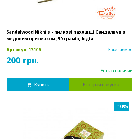
Sandalwood Nikhils - пилкові пахощщі Сандалвуд з
медовим присмаком ,50 грамів, Індія
Артикул: 13106
В желаемое
200 грн.
Есть в наличии
Купить
Быстрая покупка
-10%