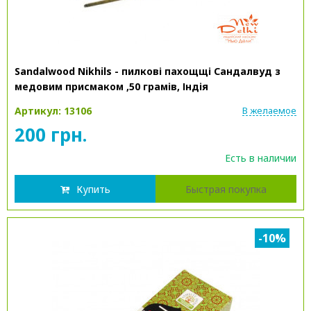
Sandalwood Nikhils - пилкові пахощщі Сандалвуд з
медовим присмаком ,50 грамів, Індія
Артикул: 13106
В желаемое
200 грн.
Есть в наличии
Купить
Быстрая покупка
-10%