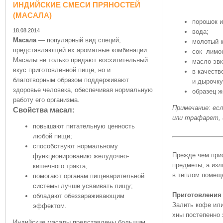
ИНДИЙСКИЕ СМЕСИ ПРЯНОСТЕЙ
(МАСАЛА)
порошок и
18.08.2014
вода;
Масала
— популярный вид специй,
молотый к
представляющий их ароматные комбинации.
сок лимо
Масалы не только придают восхитительный
масло эвк
вкус приготовленной пище, но и
в качеств
благотворным образом поддерживают
и дырочку
здоровье человека, обеспечивая нормальную
образец ж
работу его организма.
Примечание: есл
Свойства масал:
или трафарет, и
повышают питательную ценность
любой пищи;
способствуют нормальному
Прежде чем прис
функционированию желудочно-
предметы, а изл
кишечного тракта;
в теплом помещ
помогают органам пищеварительной
системы лучше усваивать пищу;
Приготовления 
обладают обеззараживающим
Залить кофе или
эффектом.
хны постепенно 
Индийские масалы представлены большим