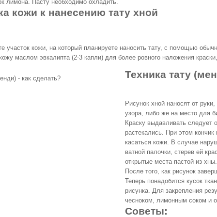
ок лимона. Пасту необходимо охладить.
ка кожи к нанесению тату хной
е участок кожи, на который планируете наносить тату, с помощью обычн
кожу маслом эвкалипта (2-3 капли) для более ровного наложения краски
Техника тату (ме
Рисунок хной наносят от руки
узора, либо же на место для 
Краску выдавливать следует о
растекались. При этом кончик
касаться кожи. В случае нару
ватной палочки, стерев ей кра
открытые места пастой из хны.
После того, как рисунок завер
Теперь понадобится кусок тка
рисунка. Для закрепления рез
чесноком, лимонным соком и 
Советы: