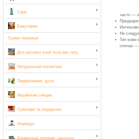
Сари
часто — э
Предварит
Бижутерия
Интенсивн
Не следуе
Сумки тканевые
Тип кожи 
плечах — 
Для росписи хной тела,био тату
Натуральная косметика
Парфюмерия, духи
Индийские специи
Сувенири та подарунки
Аюрведа
Ароматичні палочки, пахощщі