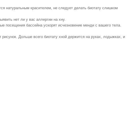
ется натуральным красителем, не следует делать биотату слишком
явить нет ли у вас аллергии на хну.
е посещения бассейна ускорят исчезновение менди с вашего тела.
т рисунок. Дольше всего биотату хной держится на руках, лодыжках, и