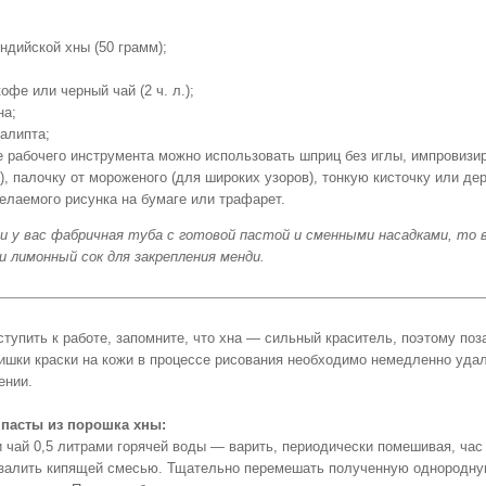
ндийской хны (50 грамм);
офе или черный чай (2 ч. л.);
на;
алипта;
е рабочего инструмента можно использовать шприц без иглы, импровизи
), палочку от мороженого (для широких узоров), тонкую кисточку или де
елаемого рисунка на бумаге или трафарет.
и у вас фабричная туба с готовой пастой и сменными насадками, то 
 лимонный сок для закрепления менди.
тупить к работе, запомните, что хна — сильный краситель, поэтому поза
ишки краски на кожи в процессе рисования необходимо немедленно удал
ении.
пасты из порошка хны:
 чай 0,5 литрами горячей воды — варить, периодически помешивая, час
залить кипящей смесью. Тщательно перемешать полученную однородную 