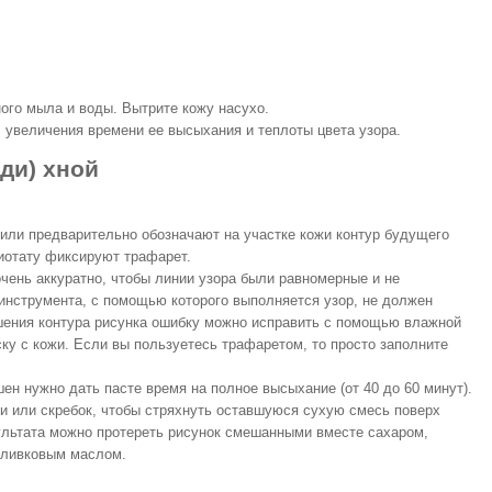
ого мыла и воды. Вытрите кожу насухо.
, увеличения времени ее высыхания и теплоты цвета узора.
нди) хной
, или предварительно обозначают на участке кожи контур будущего
биотату фиксируют трафарет.
чень аккуратно, чтобы линии узора были равномерные и не
 инструмента, с помощью которого выполняется узор, не должен
шения контура рисунка ошибку можно исправить с помощью влажной
ску с кожи. Если вы пользуетесь трафаретом, то просто заполните
шен нужно дать пасте время на полное высыхание (от 40 до 60 минут).
ни или скребок, чтобы стряхнуть оставшуюся сухую смесь поверх
ультата можно протереть рисунок смешанными вместе сахаром,
оливковым маслом.