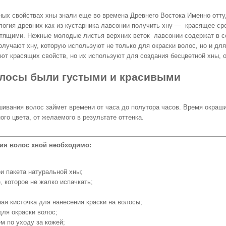
ых свойствах хны знали еще во времена Древнего Востока Именно отту
логия древних как из кустарника лавсонии получить хну — красящее ср
ящими. Нежные молодые листья верхних веток лавсонии содержат в се
олучают хну, которую используют не только для окраски волос, но и дл
ют красящих свойств, но их используют для создания бесцветной хны,
лосы были густыми и красивыми
ивания волос займет времени от часа до полутора часов. Время окрашив
ого цвета, от желаемого в результате оттенка.
ия волос хной необходимо:
и пакета натуральной хны;
, которое не жалко испачкать;
ая кисточка для нанесения краски на волосы;
для окраски волос;
м по уходу за кожей;