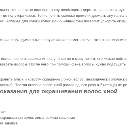
шиваются светлые волосы, то хну необходимо держать на волосах чуть
 до полутора часов. Точно понять сколько времени держать хну на вол
ос. Аппарат для сушки волос или обычный фен позволит ускорить окра
твии необходимого для получения желаемого результата окрашивания 
 волос после окрашивания получился не в меру ярким, его можно нейтр
атереть волосы. После чего при помощи фена волосы нужно подсушить
хранить блеск и красоту окрашенных хной волос периодически ополаскив
орошка). Частая окраска волос хной (более одного раза в 2 месяца) не 
оказания для окрашивания волос хной
ние
 окрашивание волос химическими красками
я завивка