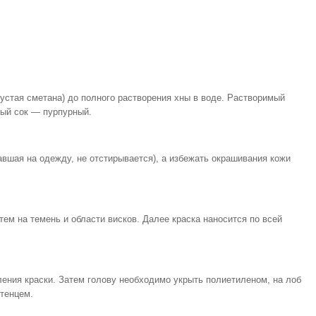
устая сметана) до полного растворения хны в воде. Растворимый
ный сок — пурпурный.
авшая на одежду, не отстирывается), а избежать окрашивания кожи
ем на темень и области висков. Далее краска наносится по всей
ения краски. Затем голову необходимо укрыть полиетиленом, на лоб
отенцем.