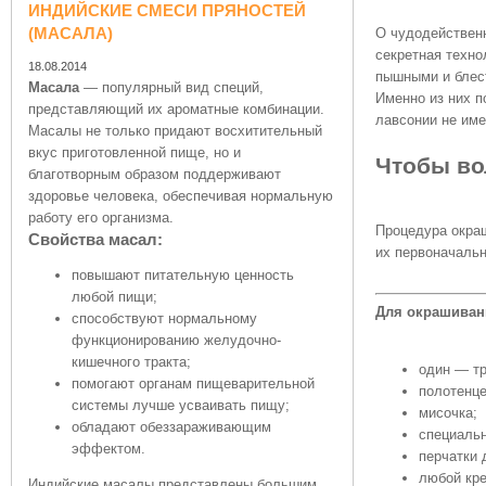
ИНДИЙСКИЕ СМЕСИ ПРЯНОСТЕЙ
(МАСАЛА)
О чудодейственн
секретная техно
18.08.2014
пышными и блест
Масала
— популярный вид специй,
Именно из них п
представляющий их ароматные комбинации.
лавсонии не име
Масалы не только придают восхитительный
вкус приготовленной пище, но и
Чтобы во
благотворным образом поддерживают
здоровье человека, обеспечивая нормальную
работу его организма.
Процедура окраш
Свойства масал:
их первоначальн
повышают питательную ценность
любой пищи;
Для окрашиван
способствуют нормальному
функционированию желудочно-
кишечного тракта;
один — тр
помогают органам пищеварительной
полотенце
системы лучше усваивать пищу;
мисочка;
обладают обеззараживающим
специальн
эффектом.
перчатки 
любой кре
Индийские масалы представлены большим