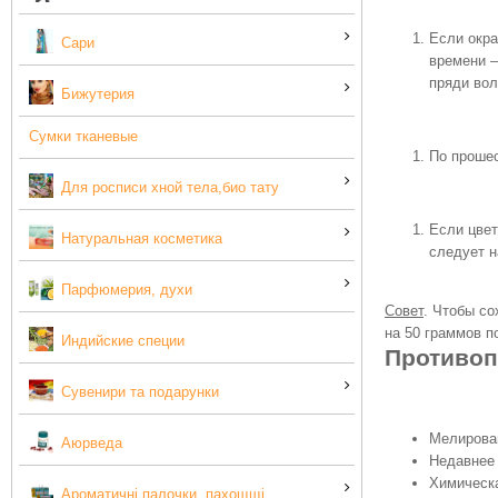
Если окра
Сари
времени —
пряди вол
Бижутерия
Сумки тканевые
По прошес
Для росписи хной тела,био тату
Если цвет
Натуральная косметика
следует н
Парфюмерия, духи
Совет
. Чтобы со
на 50 граммов п
Индийские специи
Противоп
Сувенири та подарунки
Мелирова
Аюрведа
Недавнее
Химическа
Ароматичні палочки, пахощщі