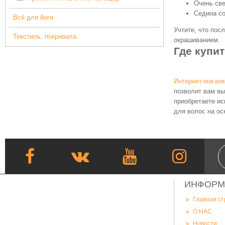
Очень све
Седина со
Всё для йоги
Учтите, что пос
Текстиль, покривала.
окрашиванием.
Где купи
Интернет-магаз
позволит вам вы
приобретаете ис
для волос на ос
ИНФОРМ
Главная с
О НАС
Новости