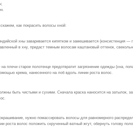
ы;
н.
скажем, как покрасить волосы хной:
ндийской хны заваривается кипятком и замешивается (консистенция — г
авленный в хну, придаст темным волосам каштановый оттенок, свеколь
 на плечи старое полотенце предотвратит загрязнение одежды (хна, поп
омощью крема, нанесенного на лоб вдоль линии роста волос.
лжны быть чистыми и сухими. Сначала краска наносится на затылок, зат
ос.
окрашивание, нужно помассировать волосы для равномерного распредел
ии роста волос положить скрученный ватный жгут, обернуть голову пол