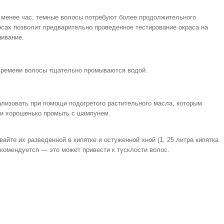
 менее час, темные волосы потребуют более продолжительного
осах позволит предварительно проведенное тестирование окраса на
шивание.
времени волосы тщательно промываются водой.
ализовать при помощи подогретого растительного масла, которым
 и хорошенько промыть с шампунем.
айте их разведенной в кипятке и остуженной хной (1, 25 литра кипятка
рекомендуется — это может привести к тусклости волос.