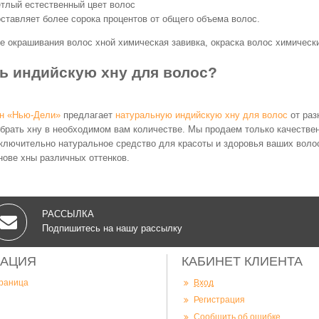
тлый естественный цвет волос
ставляет более сорока процентов от общего объема волос.
ле окрашивания волос хной химическая завивка, окраска волос химическ
ть индийскую хну для волос?
ин «Нью-Дели»
предлагает
натуральную индийскую хну для волос
от раз
брать хну в необходимом вам количестве. Мы продаем только качестве
ключительно натуральное средство для красоты и здоровья ваших волос
нове хны различных оттенков.
РАССЫЛКА
Подпишитесь на нашу рассылку
АЦИЯ
КАБИНЕТ КЛИЕНТА
траница
Вход
Регистрация
Сообщить об ошибке