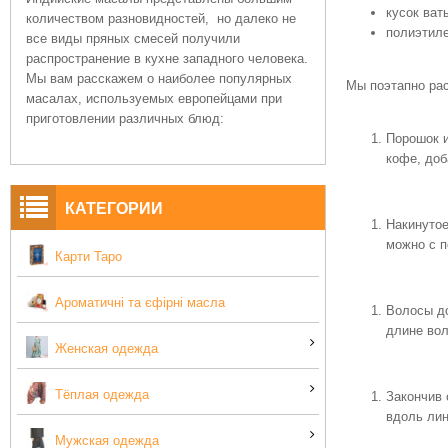
кусок ват
количеством разновидностей, но далеко не
полиэтиле
все виды пряных смесей получили
распространение в кухне западного человека.
Мы вам расскажем о наиболее популярных
Мы поэтапно рас
масалах, используемых европейцами при
приготовлении различных блюд:
Порошок и
кофе, доб
КАТЕГОРИИ
Накинутое
можно с п
Карти Таро
Ароматичні та єфірні масла
Волосы до
длине вол
Женская одежда
Тёплая одежда
Закончив 
вдоль лин
Мужская одежда